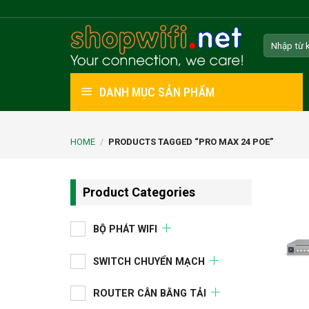
Skip
to
Search
content
for:
DANH MỤC SẢN PHẨM
HOME
/
PRODUCTS TAGGED “PRO MAX 24 POE”
Product Categories
BỘ PHÁT WIFI
SWITCH CHUYỂN MẠCH
ROUTER CÂN BẰNG TẢI
+