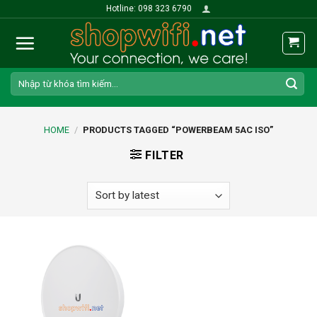
Skip
Hotline: 098 323 6790
to
content
Search
for:
HOME
/
PRODUCTS TAGGED “POWERBEAM 5AC ISO”
FILTER