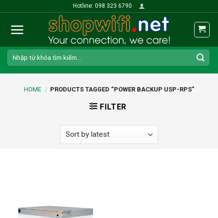
Skip
Hotline: 098 323 6790
to
content
Search
for:
HOME
/
PRODUCTS TAGGED “POWER BACKUP USP-RPS”
FILTER