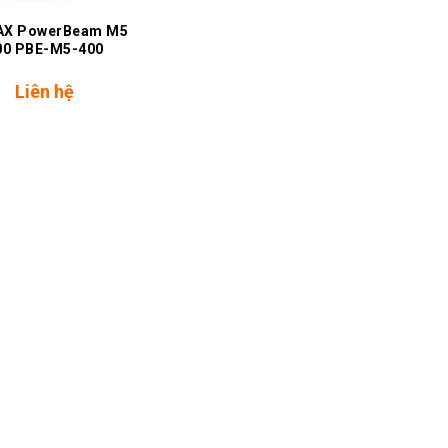
AX PowerBeam M5
00 PBE-M5-400
Liên hệ