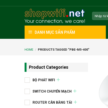
Skip
to
Search
content
for:
DANH MỤC SẢN PHẨM
HOME
/
PRODUCTS TAGGED “PBE-M5-400”
Product Categories
BỘ PHÁT WIFI
SWITCH CHUYỂN MẠCH
ROUTER CÂN BẰNG TẢI
+