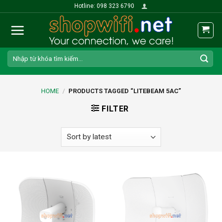
Skip
Hotline: 098 323 6790
to
content
Search
for:
HOME
/
PRODUCTS TAGGED “LITEBEAM 5AC”
FILTER