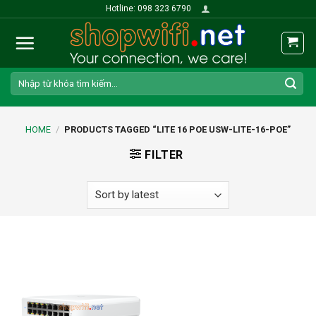
Skip
Hotline: 098 323 6790
to
content
Search
for:
HOME
/
PRODUCTS TAGGED “LITE 16 POE USW-LITE-16-POE”
FILTER