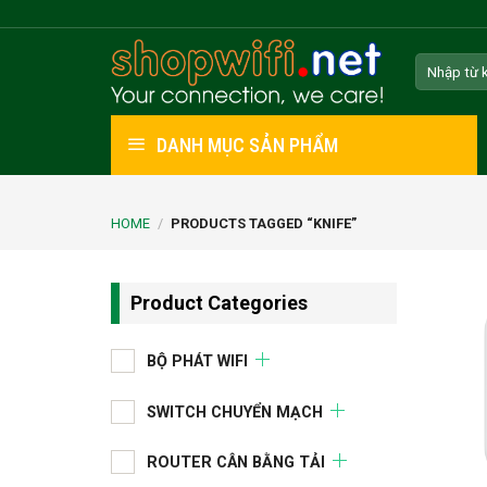
Skip
to
Search
content
for:
DANH MỤC SẢN PHẨM
HOME
/
PRODUCTS TAGGED “KNIFE”
Product Categories
BỘ PHÁT WIFI
SWITCH CHUYỂN MẠCH
ROUTER CÂN BẰNG TẢI
+