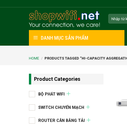
Skip
to
Search
content
for:
DANH MỤC SẢN PHẨM
HOME
/
PRODUCTS TAGGED “HI-CAPACITY AGGREGATI
Product Categories
BỘ PHÁT WIFI
SWITCH CHUYỂN MẠCH
ROUTER CÂN BẰNG TẢI
+