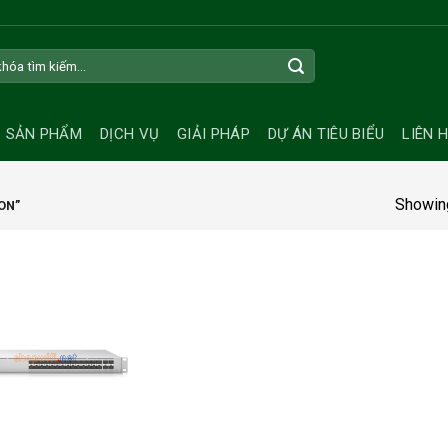
SẢN PHẨM
DỊCH VỤ
GIẢI PHÁP
DỰ ÁN TIÊU BIỂU
LIÊN 
Showing
ON”