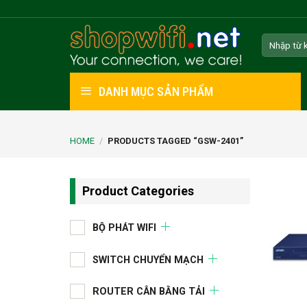
Skip
to
Search
content
for:
DANH MỤC SẢN PHẨM
HOME
/
PRODUCTS TAGGED “GSW-2401”
Product Categories
BỘ PHÁT WIFI
SWITCH CHUYỂN MẠCH
ROUTER CÂN BẰNG TẢI
+