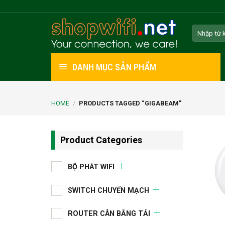
Skip
to
Search
content
for:
DANH MỤC SẢN PHẨM
HOME
/
PRODUCTS TAGGED “GIGABEAM”
Product Categories
BỘ PHÁT WIFI
SWITCH CHUYỂN MẠCH
ROUTER CÂN BẰNG TẢI
+