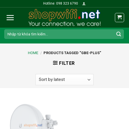
Skip
Hotline: 098 323 6790
to
content
Search
for:
HOME
/
PRODUCTS TAGGED “GBE-PLUS”
FILTER