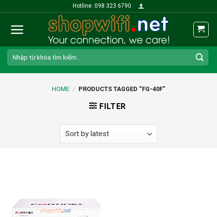
Skip
Hotline: 098 323 6790
to
content
Search
for:
HOME
/
PRODUCTS TAGGED “FG-40F”
FILTER