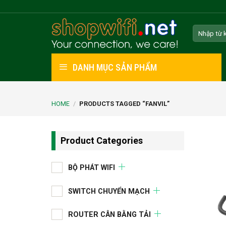
Skip
to
Search
content
for:
DANH MỤC SẢN PHẨM
HOME
/
PRODUCTS TAGGED “FANVIL”
Product Categories
BỘ PHÁT WIFI
SWITCH CHUYỂN MẠCH
ROUTER CÂN BẰNG TẢI
+