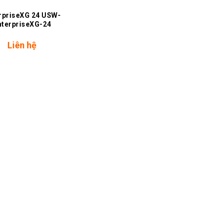
rpriseXG 24 USW-
nterpriseXG-24
Liên hệ