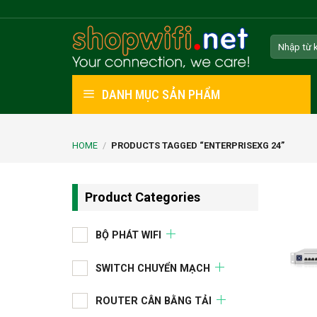
Skip
to
Search
content
for:
DANH MỤC SẢN PHẨM
HOME
/
PRODUCTS TAGGED “ENTERPRISEXG 24”
Product Categories
BỘ PHÁT WIFI
SWITCH CHUYỂN MẠCH
ROUTER CÂN BẰNG TẢI
+