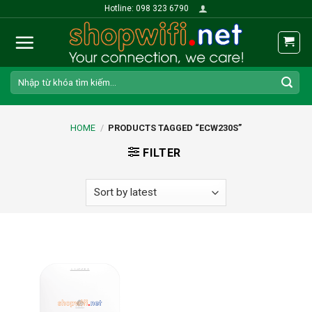
Skip
Hotline: 098 323 6790
to
content
Search
for:
HOME
/
PRODUCTS TAGGED “ECW230S”
FILTER