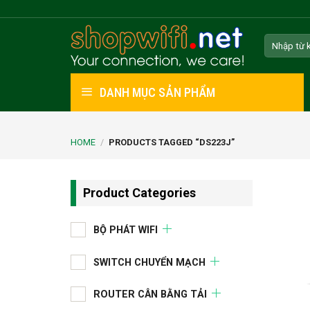
Skip
to
Search
content
for:
DANH MỤC SẢN PHẨM
HOME
/
PRODUCTS TAGGED “DS223J”
Product Categories
BỘ PHÁT WIFI
SWITCH CHUYỂN MẠCH
ROUTER CÂN BẰNG TẢI
+