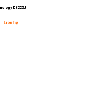
nology DS223J
Liên hệ