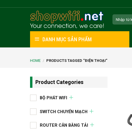
Skip
to
Search
content
for:
DANH MỤC SẢN PHẨM
HOME
/
PRODUCTS TAGGED “ĐIỆN THOẠI”
Product Categories
BỘ PHÁT WIFI
SWITCH CHUYỂN MẠCH
ROUTER CÂN BẰNG TẢI
+