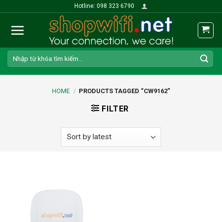
Skip
Hotline: 098 323 6790
to
content
Search
for:
HOME
/
PRODUCTS TAGGED “CW9162”
FILTER