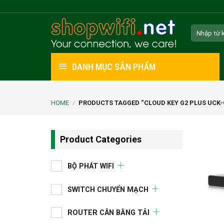
Skip
to
Search
content
for:
DANH MỤC SẢN PHẨM
HOME
/
PRODUCTS TAGGED “CLOUD KEY G2 PLUS UCK-
Product Categories
BỘ PHÁT WIFI
SWITCH CHUYỂN MẠCH
ROUTER CÂN BẰNG TẢI
+