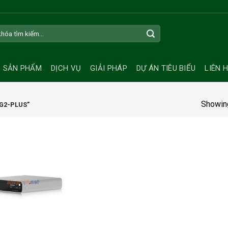
SẢN PHẨM
DỊCH VỤ
GIẢI PHÁP
DỰ ÁN TIÊU BIỂU
LIÊN 
Showing
G2-PLUS”