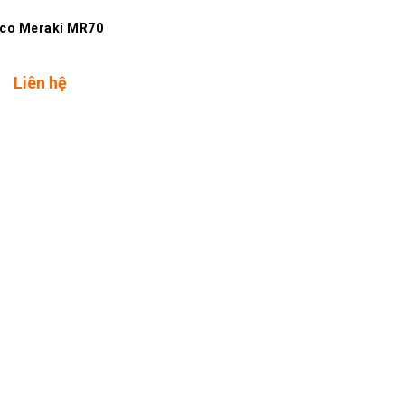
sco Meraki MR70
Liên hệ