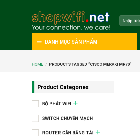
Skip
to
Search
content
for:
DANH MỤC SẢN PHẨM
HOME
/
PRODUCTS TAGGED “CISCO MERAKI MR70”
Product Categories
BỘ PHÁT WIFI
SWITCH CHUYỂN MẠCH
ROUTER CÂN BẰNG TẢI
+