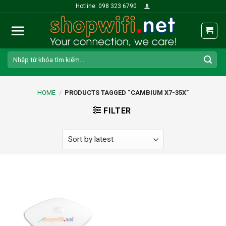
Skip
Hotline: 098 323 6790
to
content
Search
for:
HOME
/
PRODUCTS TAGGED “CAMBIUM X7-35X”
FILTER