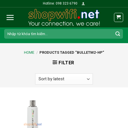
Skip
Hotline: 098 323 6790
to
content
Search
for:
HOME
/
PRODUCTS TAGGED “BULLETM2-HP”
FILTER