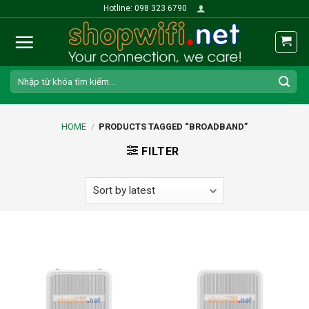
Skip
Hotline: 098 323 6790
to
content
Search
for:
HOME
/
PRODUCTS TAGGED “BROADBAND”
FILTER