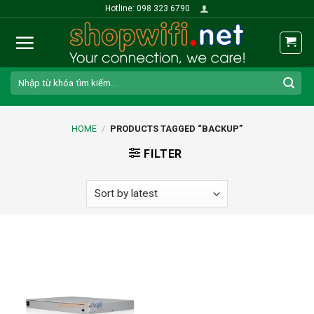
Skip
Hotline: 098 323 6790
to
content
Search
for:
HOME
/
PRODUCTS TAGGED “BACKUP”
FILTER