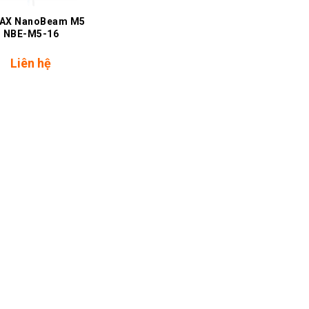
MAX NanoBeam M5
NBE-M5-16
Liên hệ