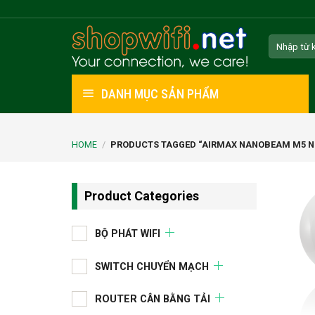
Skip
to
Search
content
for:
DANH MỤC SẢN PHẨM
HOME
/
PRODUCTS TAGGED “AIRMAX NANOBEAM M5 N
Product Categories
BỘ PHÁT WIFI
SWITCH CHUYỂN MẠCH
ROUTER CÂN BẰNG TẢI
+