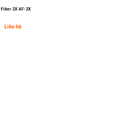
rFiber 2X AF-2X
Liên hệ