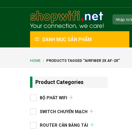
Skip
to
Search
content
for:
DANH MỤC SẢN PHẨM
HOME
/
PRODUCTS TAGGED “AIRFIBER 2X AF-2X”
Product Categories
BỘ PHÁT WIFI
SWITCH CHUYỂN MẠCH
ROUTER CÂN BẰNG TẢI
+