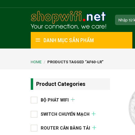
Skip
to
Search
content
for:
DANH MỤC SẢN PHẨM
HOME
/
PRODUCTS TAGGED “AF60-LR”
Product Categories
BỘ PHÁT WIFI
SWITCH CHUYỂN MẠCH
ROUTER CÂN BẰNG TẢI
+