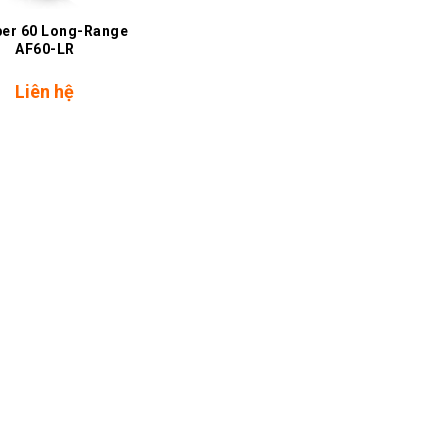
ber 60 Long-Range
AF60-LR
Liên hệ