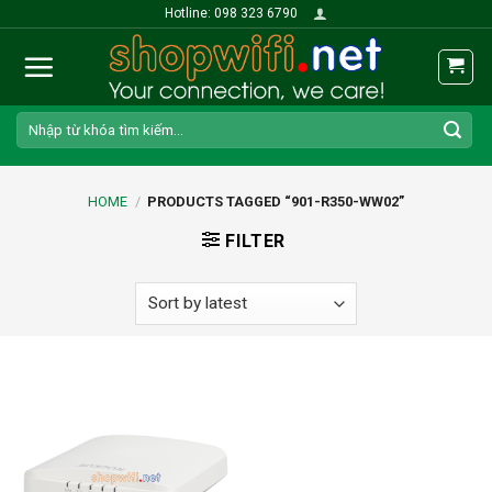
Skip
Hotline: 098 323 6790
to
content
Search
for:
HOME
/
PRODUCTS TAGGED “901-R350-WW02”
FILTER