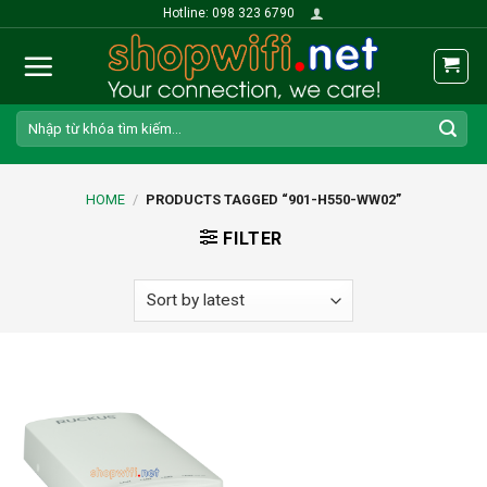
Skip
Hotline: 098 323 6790
to
content
Search
for:
HOME
/
PRODUCTS TAGGED “901-H550-WW02”
FILTER