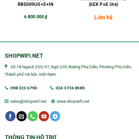
RB5009UG+S+IN
(hEX PoE lite)
Liên hệ
6.800.000
₫
SHOPWIFI.NET
Số 18 Ngách 205/57, Ngõ 205 đường Phú Diễn, Phường Phú Diễn,
Thành phố Hà Nội, Việt Nam
098 323 6790
024 3736 8580
sales@shopwifi.net
www.shopwifi.net
THÔNG TIN HỖ TRỢ