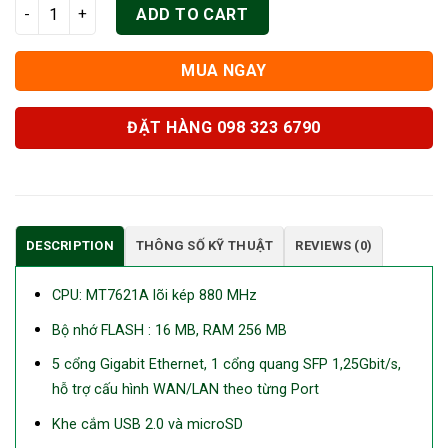
Mikrotik RB760iGS (hEX S) quantity
ADD TO CART
MUA NGAY
ĐẶT HÀNG 098 323 6790
DESCRIPTION
THÔNG SỐ KỸ THUẬT
REVIEWS (0)
CPU: MT7621A lõi kép 880 MHz
Bộ nhớ FLASH : 16 MB, RAM 256 MB
5 cổng Gigabit Ethernet, 1 cổng quang SFP 1,25Gbit/s,
hỗ trợ cấu hình WAN/LAN theo từng Port
Khe cắm USB 2.0 và microSD