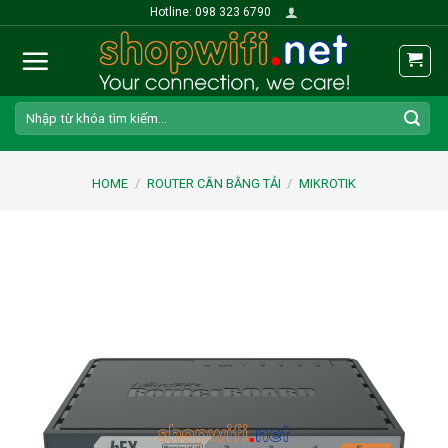
Skip
Hotline: 098 323 6790
to
content
Search
for:
HOME
/
ROUTER CÂN BẰNG TẢI
/
MIKROTIK