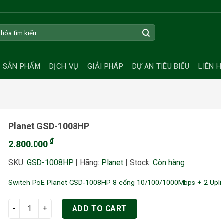
SẢN PHẨM
DỊCH VỤ
GIẢI PHÁP
DỰ ÁN TIÊU BIỂU
LIÊN 
Planet GSD-1008HP
₫
2.800.000
SKU:
GSD-1008HP
|
Hãng:
Planet
|
Stock:
Còn hàng
Switch PoE Planet GSD-1008HP, 8 cổng 10/100/1000Mbps + 2 Upl
Planet GSD-1008HP quantity
ADD TO CART