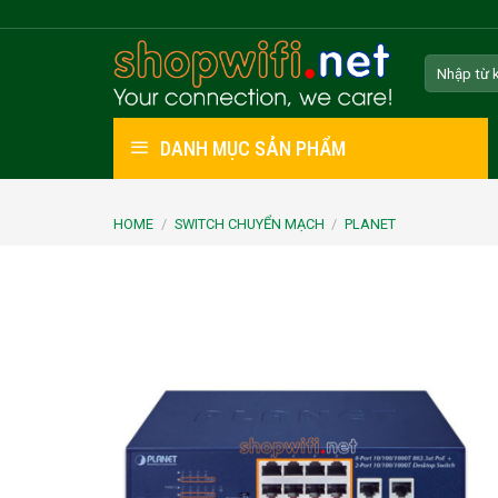
Skip
to
Search
content
for:
DANH MỤC SẢN PHẨM
HOME
/
SWITCH CHUYỂN MẠCH
/
PLANET