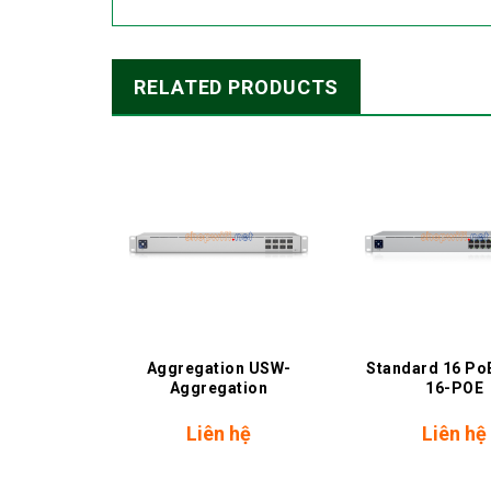
RELATED PRODUCTS
+
+
city
Aggregation USW-
Standard 16 Po
 USW-Pro-
Aggregation
16-POE
tion
hệ
Liên hệ
Liên hệ