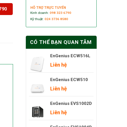
HỖ TRỢ TRỰC TUYẾN
790
Kinh doanh:
098 323 6790
Kỹ thuật:
024 3736 8580
CÓ THỂ BẠN QUAN TÂM
EnGenius ECW516L
Liên hệ
EnGenius ECW510
Liên hệ
EnGenius EVS1002D
Liên hệ