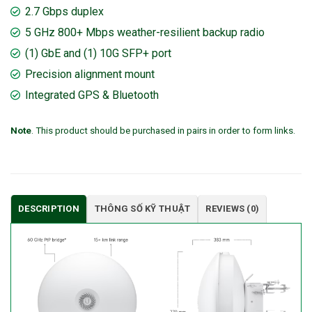
2.7 Gbps duplex
5 GHz 800+ Mbps weather-resilient backup radio
(1) GbE and (1) 10G SFP+ port
Precision alignment mount
Integrated GPS & Bluetooth
Note
. This product should be purchased in pairs in order to form links.
DESCRIPTION
THÔNG SỐ KỸ THUẬT
REVIEWS (0)