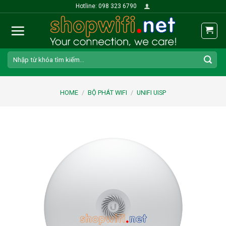
Skip
Hotline: 098 323 6790
to
content
Search
for:
HOME
/
BỘ PHÁT WIFI
/
UNIFI UISP