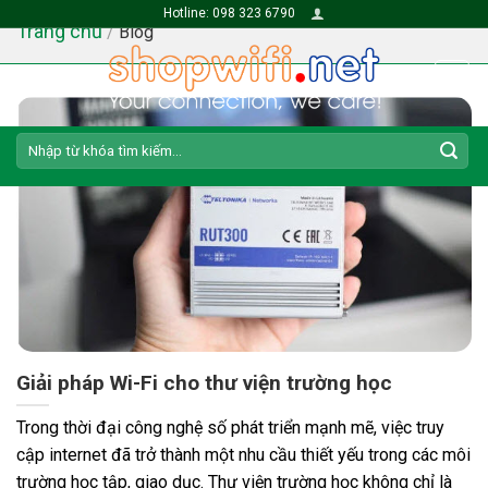
Skip
Hotline: 098 323 6790
Trang chủ
/
Blog
to
content
Search
for:
Giải pháp Wi-Fi cho thư viện trường học
Trong thời đại công nghệ số phát triển mạnh mẽ, việc truy
cập internet đã trở thành một nhu cầu thiết yếu trong các môi
trường học tập, giao dục. Thư viện trường học không chỉ là